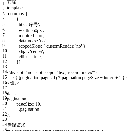
前端
1
template：
2
columns: [
3
{
4
5
title: '序号',
6
width: '60px',
7
required: true,
8
dataIndex: 'no',
9
scopedSlots: { customRender: 'no' },
10
align: 'center',
11
ellipsis: true,
12
}]
13
14
<div slot="no" slot-scope="text, record, index">
15
{{ (pagination.page - 1) * pagination.pageSize + index + 1 }}
16
</div>
17
18
data:
19
pagination: {
20
pageSize: 10,
21
...pagination
22
},
23
24
后端请求：
25