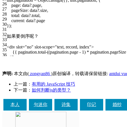
this.pagination = Object.assign({}, this.pagination, {
26
page: data?.page,
27
pageSize: data?.size,
28
total: data?.total,
29
current: data?.page
30
});
31
32
如果要倒序呢？
33
34
<div slot="no" slot-scope="text, record, index">
35
{{ pagination.total-((pagination.page - 1) * pagination.pageSize
36
</div>
声明:
本文由(
zongyan86
)原创编译，转载请保留链接:
antdui v
上一篇：
有用的 JavaScript 技巧
下一篇：
如何判断js的类型？
本人
句迷你
诗集
印记
婚纱