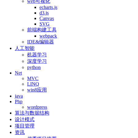
web可视化
echarts.js
d3.js
Canvas
SVG
前端构建工具
webpack
IDE&编辑器
人工智能
机器学习
深度学习
python
Net
MVC
LINQ
win8应用
java
Php
wordpress
算法与数据结构
设计模式
项目管理
资讯