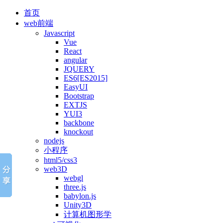
首页
web前端
Javascript
Vue
React
angular
JQUERY
ES6[ES2015]
EasyUI
Bootstrap
EXTJS
YUI3
backbone
knockout
nodejs
小程序
html5/css3
web3D
webgl
three.js
babylon.js
Unity3D
计算机图形学