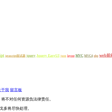
ipt
web前
Jquery EasyUI
jquery
MVC
javascript面试题
json
layout
MVC4
php
关于我
留言板
，将不对任何资源负法律责任。
），戈多将尽快处理。