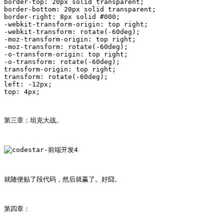
border-top: 20px solid transparent;

border-bottom: 20px solid transparent; 

border-right: 8px solid #000;

-webkit-transform-origin: top right;

-webkit-transform: rotate(-60deg); 

-moz-transform-origin: top right; 

-moz-transform: rotate(-60deg); 

-o-transform-origin: top right; 

-o-transform: rotate(-60deg); 

transform-origin: top right; 

transform: rotate(-60deg); 

left: -12px;

top: 4px;
第三章：坦克大战。
就随便贴了段代码，然后就赢了。好囧。
第四章：