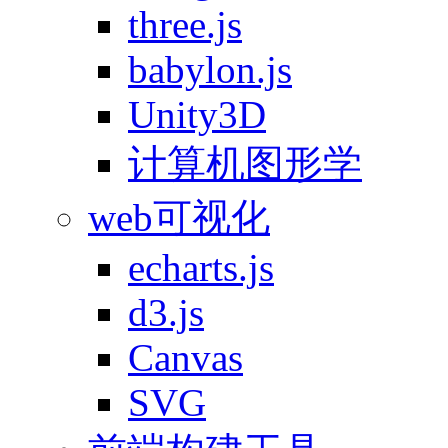
three.js
babylon.js
Unity3D
计算机图形学
web可视化
echarts.js
d3.js
Canvas
SVG