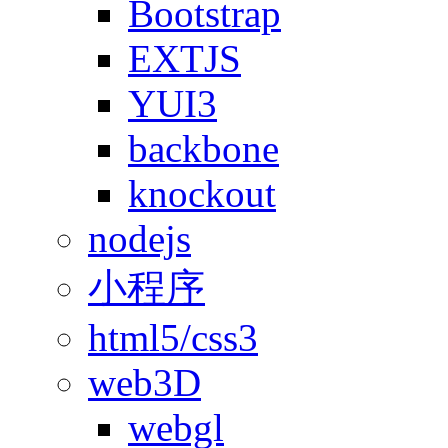
Bootstrap
EXTJS
YUI3
backbone
knockout
nodejs
小程序
html5/css3
web3D
webgl