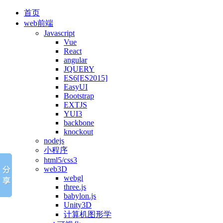
首页
web前端
Javascript
Vue
React
angular
JQUERY
ES6[ES2015]
EasyUI
Bootstrap
EXTJS
YUI3
backbone
knockout
nodejs
小程序
html5/css3
web3D
webgl
three.js
babylon.js
Unity3D
计算机图形学