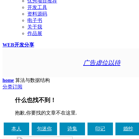
优秀项目推荐
开发工具
资料源码
电子书
关于我
作品展
WEB开发分享
广告虚位以待
home
算法与数据结构
分类订阅
什么也找不到！
抱歉,你要找的文章不在这里.
本人
句迷你
诗集
印记
婚纱