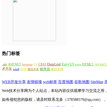
热门标签
EasyUI
javascr
DataGrid
ASP.NET
C#
CSS3
.net
HTML5
bootstrap
extjs
术开发
win8
程序员
项目管理
前端
微信开发
WEB开发分享
友情链接
web标签
百度地图
谷歌地图
SiteMap
Web技术分享网为个人站点，本站内容仅供观摩学习交流之用
如有侵犯您的版权，请及时联系戈多（378588579@qq.com