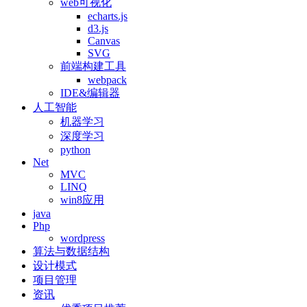
web可视化
echarts.js
d3.js
Canvas
SVG
前端构建工具
webpack
IDE&编辑器
人工智能
机器学习
深度学习
python
Net
MVC
LINQ
win8应用
java
Php
wordpress
算法与数据结构
设计模式
项目管理
资讯