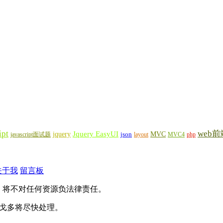
ipt
web前
Jquery EasyUI
jquery
MVC
javascript面试题
json
layout
MVC4
php
关于我
留言板
，将不对任何资源负法律责任。
），戈多将尽快处理。