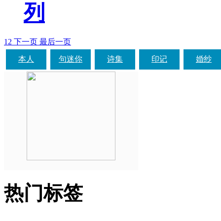
列
1
2
下一页
最后一页
本人
句迷你
诗集
印记
婚纱
热门标签