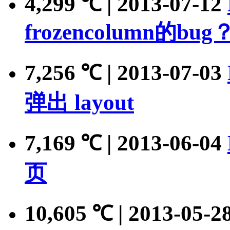
4,299
| 2013-07-12
℃
frozencolumn的bu
7,256
| 2013-07-03
℃
弹出 layout
7,169
| 2013-06-04
℃
页
10,605
| 2013-05-2
℃