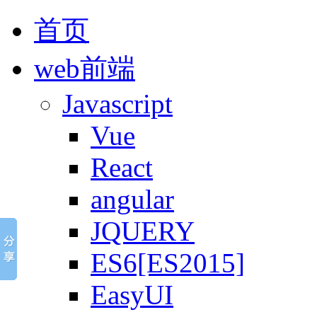
首页
web前端
Javascript
Vue
React
angular
JQUERY
ES6[ES2015]
EasyUI