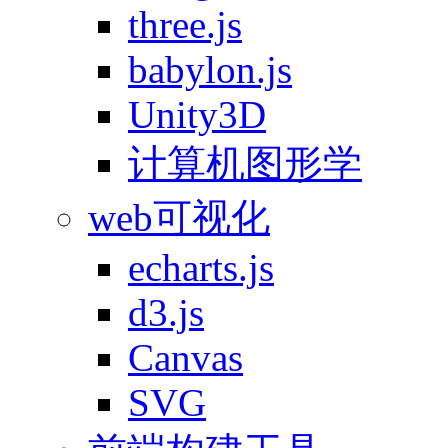
three.js
babylon.js
Unity3D
计算机图形学
web可视化
echarts.js
d3.js
Canvas
SVG