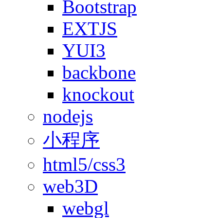
Bootstrap
EXTJS
YUI3
backbone
knockout
nodejs
小程序
html5/css3
web3D
webgl