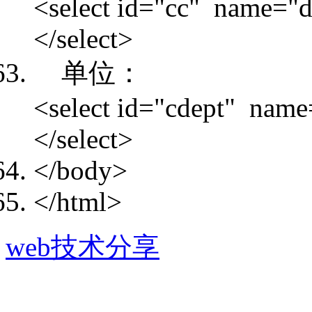
<select id="cc" name="d
</select>
单位：
<select id="cdept" name
</select>
</body>
</html>
web技术分享