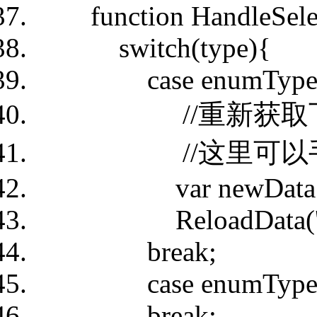
function HandleSelect
switch(type){
case enumType.Y
//重新获取下
//这里可以手动通过
var newData = $.aj
ReloadData('cDep
break;
case enumType.D
break;