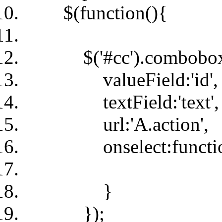
$(function(){
$('#cc').combobox
valueField:'id',
textField:'text',
url:'A.action',
onselect:function(
}
});