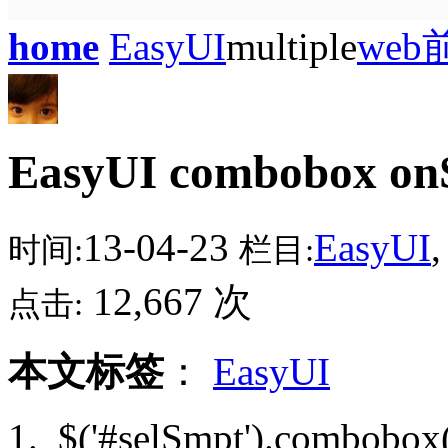
home
EasyUI
multiple
web
EasyUI combobox onS
13-04-23
EasyUI
时间:
栏目:
12,667 次
点击:
本文标签
：
EasyUI
$('#selSmpt').combobox