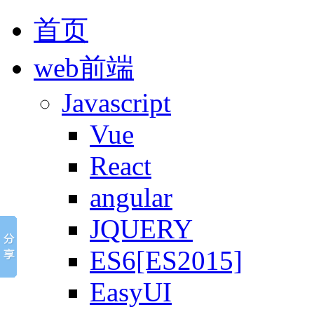
首页
web前端
Javascript
Vue
React
angular
JQUERY
ES6[ES2015]
EasyUI