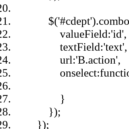
$('#cdept').combo
valueField:'id',
textField:'text',
url:'B.action',
onselect:function(
}
});
});