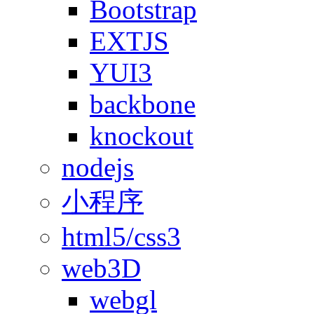
Bootstrap
EXTJS
YUI3
backbone
knockout
nodejs
小程序
html5/css3
web3D
webgl