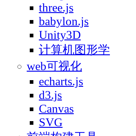
three.js
babylon.js
Unity3D
计算机图形学
web可视化
echarts.js
d3.js
Canvas
SVG