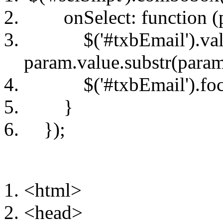
onSelect: function (p
$('#txbEmail').val
param.value.substr(param
$('#txbEmail').focu
}
});
<html>
<head>