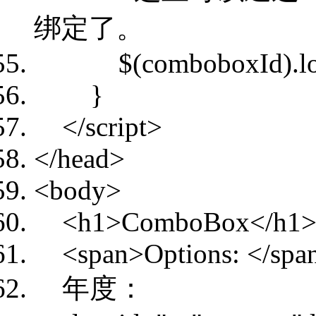
绑定了。
$(comboboxId).load
}
</script>
</head>
<body>
<h1>ComboBox</h1
<span>Options: </spa
年度：