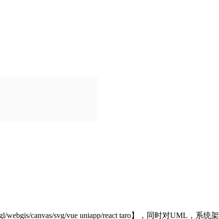
ript/webgl/webgis/canvas/svg/vue uniapp/react taro】