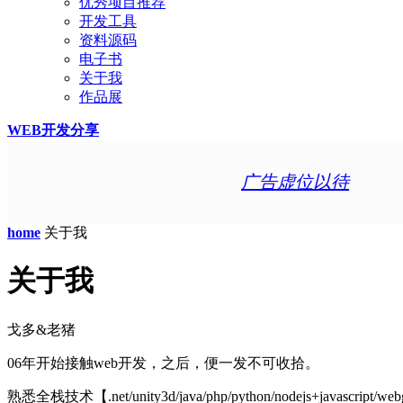
优秀项目推荐
开发工具
资料源码
电子书
关于我
作品展
WEB开发分享
广告虚位以待
home
关于我
关于我
戈多&老猪
06年开始接触web开发，之后，便一发不可收拾。
熟悉全栈技术【.net/unity3d/java/php/python/nodejs+javasc