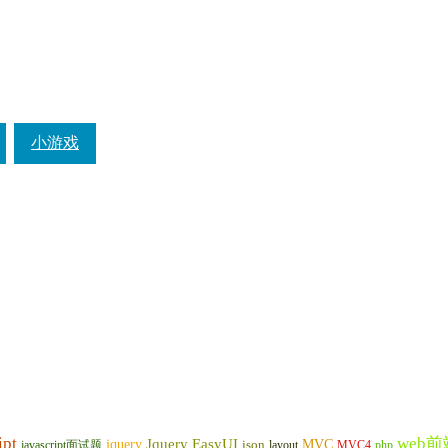
小游戏
ipt
web前
Jquery EasyUI
jquery
MVC
javascript面试题
json
layout
MVC4
php