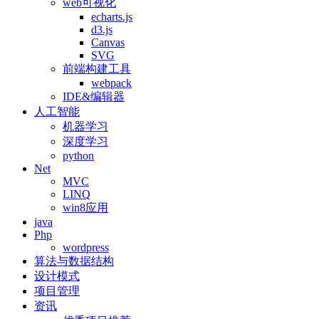
web可视化
echarts.js
d3.js
Canvas
SVG
前端构建工具
webpack
IDE&编辑器
人工智能
机器学习
深度学习
python
Net
MVC
LINQ
win8应用
java
Php
wordpress
算法与数据结构
设计模式
项目管理
资讯