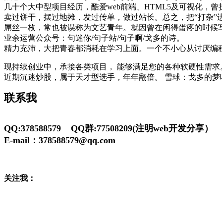
几十个大中型项目经历，酷爱web前端、HTML5及可视化，
卖过饼干，摆过地摊，发过传单，做过站长。总之，把“打杂”
屌丝一枚，常也被误称为文艺青年。就因曾在闲得蛋疼的时候
业余运营公众号：句迷你/句子站/句子啊/戈多的诗。
精力充沛，大把青春都消耗在学习上面。一个不小心从讨厌编
现持续创业中，承接各类项目， 能够满足您的各种软硬性需
近期沉迷炒股，属于天才型选手，年年翻倍。 雪球：戈多的梦
联系我
QQ:378588579 QQ群:77508209(注明web开发分享）
E-mail：378588579@qq.com
关注我：