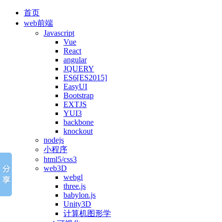
首页
web前端
Javascript
Vue
React
angular
JQUERY
ES6[ES2015]
EasyUI
Bootstrap
EXTJS
YUI3
backbone
knockout
nodejs
小程序
html5/css3
web3D
webgl
three.js
babylon.js
Unity3D
计算机图形学