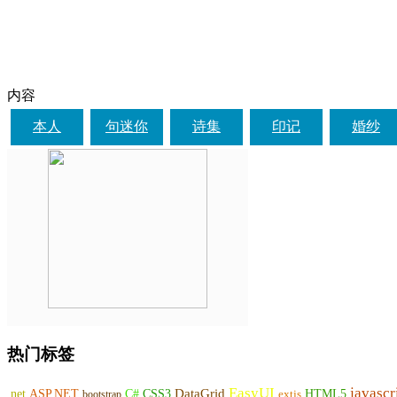
内容
本人
句迷你
诗集
印记
婚纱
热门标签
EasyUI
javascr
DataGrid
ASP.NET
C#
CSS3
.net
HTML5
bootstrap
extjs