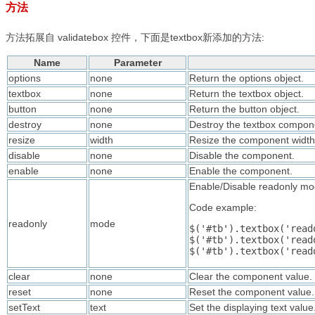
方法
方法拓展自 validatebox 控件，下面是
textbox新添加的方法:
Name
Parameter
options
none
Return the options object.
textbox
none
Return the textbox object.
button
none
Return the button object.
destroy
none
Destroy the textbox compon
resize
width
Resize the component width
disable
none
Disable the component.
enable
none
Enable the component.
Enable/Disable readonly mo
Code example:
readonly
mode
$('#tb').textbox('readonly');	// enable r
$('#tb').textbox('readonly',true);	// 
clear
none
Clear the component value.
reset
none
Reset the component value.
setText
text
Set the displaying text value