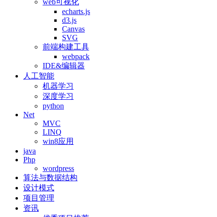
web可视化
echarts.js
d3.js
Canvas
SVG
前端构建工具
webpack
IDE&编辑器
人工智能
机器学习
深度学习
python
Net
MVC
LINQ
win8应用
java
Php
wordpress
算法与数据结构
设计模式
项目管理
资讯