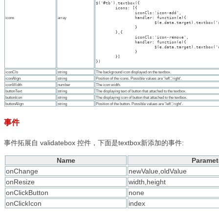
事件
事件拓展自 validatebox 控件，下面是
textbox新添加的事件:
Name
Paramet
onChange
newValue,oldValue
onResize
width,height
onClickButton
none
onClickIcon
index