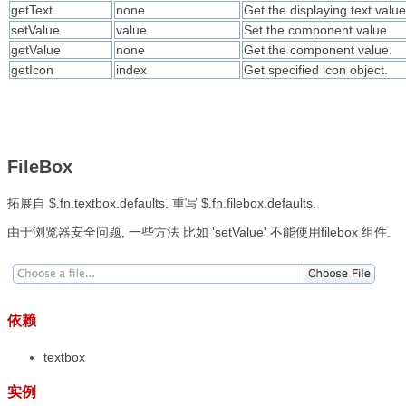
getText
none
Get the displaying text value
setValue
value
Set the component value.
getValue
none
Get the component value.
getIcon
index
Get specified icon object.
FileBox
拓展自 $.fn.textbox.defaults. 重写 $.fn.filebox.defaults.
由于浏览器安全问题, 一些方法 比如 'setValue' 不能使用filebox 组件.
Name
Type
width
number
The width of the comp
height
number
The height of the com
prompt
string
The prompt message to
依赖
value
string
The default value.
type
string
The textbox type. Poss
textbox
multiline
boolean
Defines if this is a mu
editable
boolean
Defines if user can type
实例