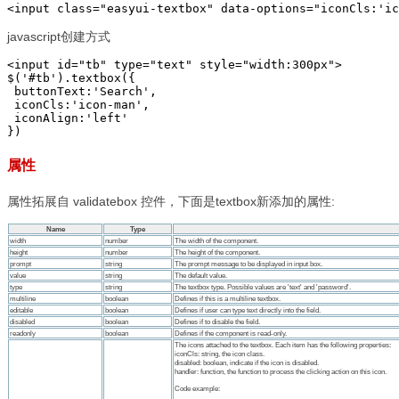
<input class="easyui-textbox" data-options="iconCls:'ic
javascript创建方式
<input id="tb" type="text" style="width:300px"> 

$('#tb').textbox({ 

 buttonText:'Search', 

 iconCls:'icon-man', 

 iconAlign:'left' 

}) 
属性
属性拓展自 validatebox 控件，下面是textbox新添加的属性: