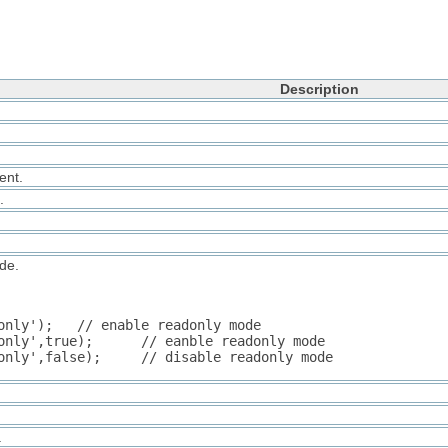
Description
ent.
.
de.
eadonly mode

eanble readonly mode

.