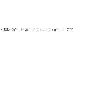
，比如 combo,datebox,spinner,等等.