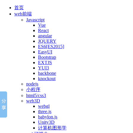
首页
web前端
Javascript
Vue
React
angular
JQUERY
ES6[ES2015]
EasyUI
Bootstrap
EXTJS
YUI3
backbone
knockout
nodejs
小程序
html5/css3
web3D
webgl
three.js
babylon.js
Unity3D
计算机图形学