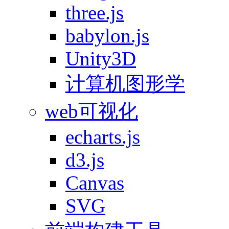
three.js
babylon.js
Unity3D
计算机图形学
web可视化
echarts.js
d3.js
Canvas
SVG