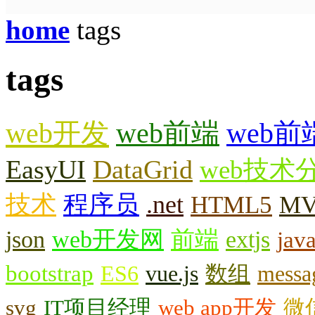
home
tags
tags
web开发
web前端
web
EasyUI
DataGrid
web技术
技术
程序员
.net
HTML5
M
json
web开发网
前端
extjs
jav
bootstrap
ES6
vue.js
数组
messa
svg
IT项目经理
web app开发
微