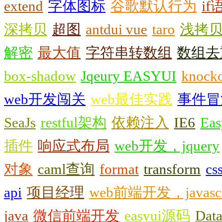
extend
字体图标
谷歌默认行为
if
深拷贝
超图
antdui vue
taro
浅拷
解密
最大值
字符串转数组
数组去
box-shadow
Jqeury EASYUI
knock
web开发闯关
web最佳实践
事件冒
SeaJs
restful架构
依赖注入
IE6
Eas
插件
响应式布局
web开发，jquery
对象
caml查询
format
transform
c
api
项目经理
web前端开发，javascr
java
微信前端开发
easyui源码
Dat