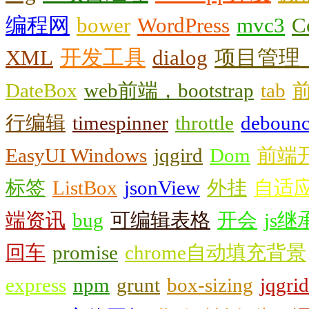
编程网
bower
WordPress
mvc3
C
XML
开发工具
dialog
项目管理，
DateBox
web前端，bootstrap
tab
行编辑
timespinner
throttle
deboun
EasyUI Windows
jqgird
Dom
前端
标签
ListBox
jsonView
外挂
自适
端资讯
bug
可编辑表格
开会
js继
回车
promise
chrome自动填充背景
express
npm
grunt
box-sizing
jqgrid