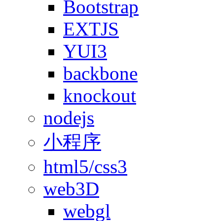
Bootstrap
EXTJS
YUI3
backbone
knockout
nodejs
小程序
html5/css3
web3D
webgl