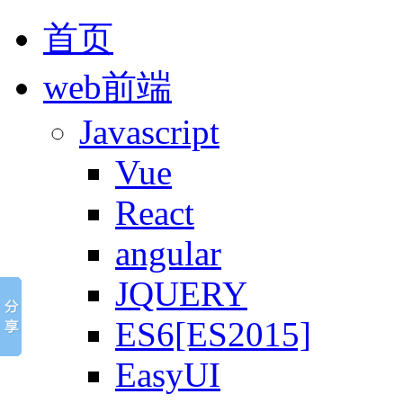
首页
web前端
Javascript
Vue
React
angular
JQUERY
ES6[ES2015]
EasyUI