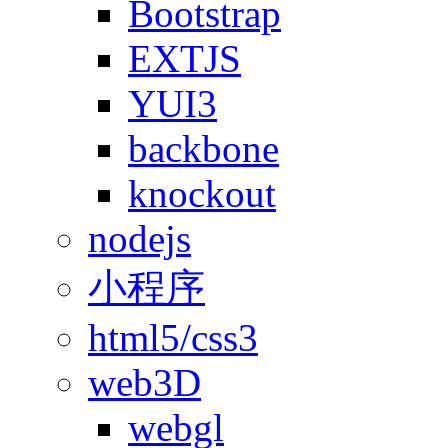
Bootstrap
EXTJS
YUI3
backbone
knockout
nodejs
小程序
html5/css3
web3D
webgl