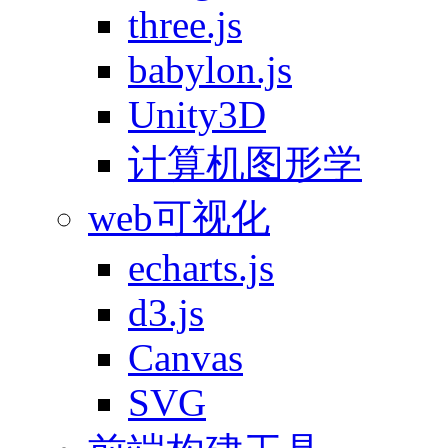
three.js
babylon.js
Unity3D
计算机图形学
web可视化
echarts.js
d3.js
Canvas
SVG