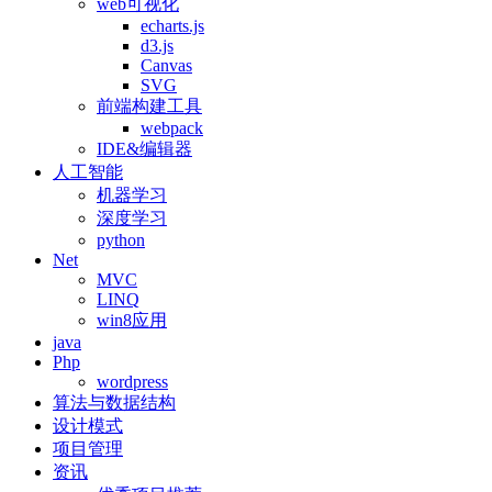
web可视化
echarts.js
d3.js
Canvas
SVG
前端构建工具
webpack
IDE&编辑器
人工智能
机器学习
深度学习
python
Net
MVC
LINQ
win8应用
java
Php
wordpress
算法与数据结构
设计模式
项目管理
资讯