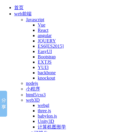
首页
web前端
Javascript
Vue
React
angular
JQUERY
ES6[ES2015]
EasyUI
Bootstrap
EXTJS
YUI3
backbone
knockout
nodejs
小程序
html5/css3
web3D
webgl
three.js
babylon.js
Unity3D
计算机图形学