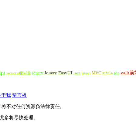
ipt
web前
Jquery EasyUI
jquery
MVC
javascript面试题
json
layout
MVC4
php
关于我
留言板
，将不对任何资源负法律责任。
），戈多将尽快处理。