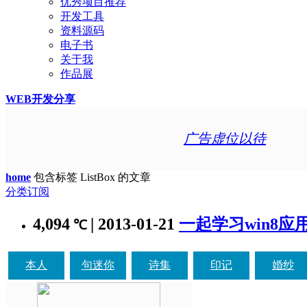
优秀项目推荐
开发工具
资料源码
电子书
关于我
作品展
WEB开发分享
广告虚位以待
home
包含标签 ListBox 的文章
分类订阅
4,094
| 2013-01-21
一起学习win8应用
℃
本人
句迷你
诗集
印记
婚纱