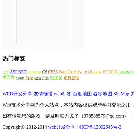
热门标签
EasyUI
javascr
DataGrid
ASP.NET
C#
CSS3
.net
HTML5
bootstrap
extjs
术开发
win8
程序员
项目管理
前端
微信开发
WEB开发分享
友情链接
web标签
百度地图
谷歌地图
SiteMap
Web技术分享网为个人站点，本站内容仅供观摩学习交流之用
如有侵犯您的版权，请及时联系戈多（378588579@qq.com
Copyright© 2012-2014
web开发分享
闽ICP备13002645号-3