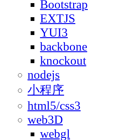
Bootstrap
EXTJS
YUI3
backbone
knockout
nodejs
小程序
html5/css3
web3D
webgl