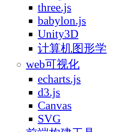
three.js
babylon.js
Unity3D
计算机图形学
web可视化
echarts.js
d3.js
Canvas
SVG