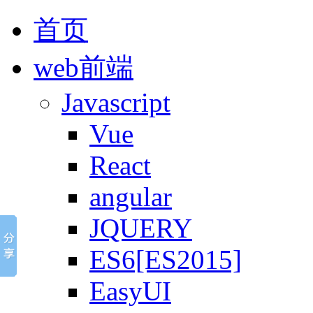
首页
web前端
Javascript
Vue
React
angular
JQUERY
ES6[ES2015]
EasyUI