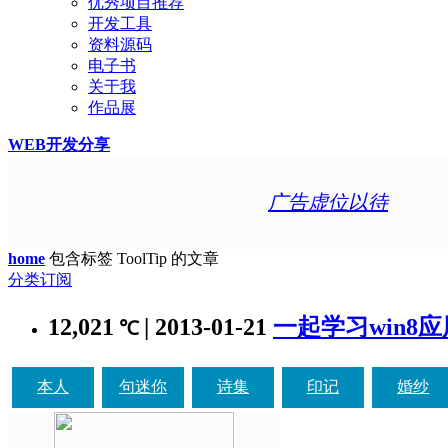
优秀项目推荐
开发工具
资料源码
电子书
关于我
作品展
WEB开发分享
广告虚位以待
home
包含标签 ToolTip 的文章
分类订阅
12,021
| 2013-01-21
一起学习win8应用5
℃
本人
句迷你
诗集
印记
婚纱