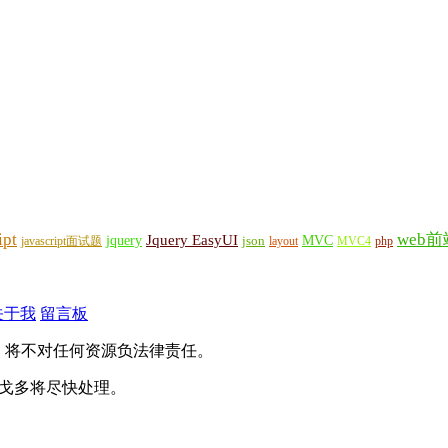
ipt
web前
Jquery EasyUI
jquery
MVC
javascript面试题
json
layout
MVC4
php
关于我
留言板
，将不对任何资源负法律责任。
），戈多将尽快处理。