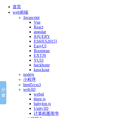
首页
web前端
Javascript
Vue
React
angular
JQUERY
ES6[ES2015]
EasyUI
Bootstrap
EXTJS
YUI3
backbone
knockout
nodejs
小程序
html5/css3
web3D
webgl
three.js
babylon.js
Unity3D
计算机图形学