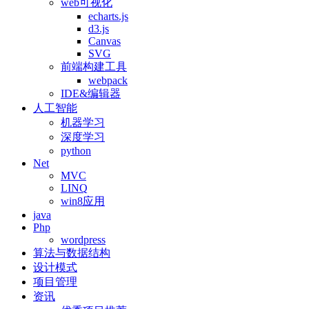
web可视化
echarts.js
d3.js
Canvas
SVG
前端构建工具
webpack
IDE&编辑器
人工智能
机器学习
深度学习
python
Net
MVC
LINQ
win8应用
java
Php
wordpress
算法与数据结构
设计模式
项目管理
资讯