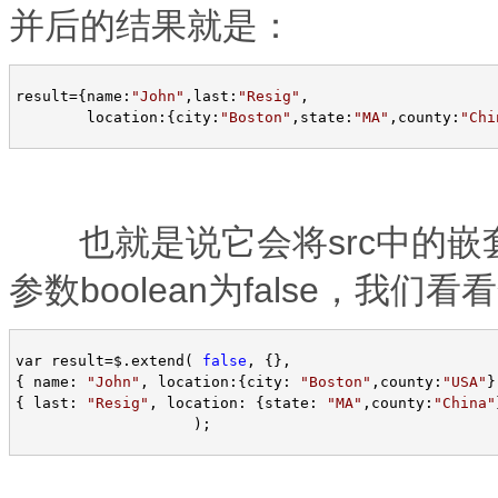
并后的结果就是：
result
=
{name:
"
John
"
,last:
"
Resig
"
,

        location:{city:
"
Boston
"
,state:
"
MA
"
,county:
"
Chi
也就是说它会将src中的嵌
参数boolean为false，我
var result
=
$.extend( 
false
, {},  

{ name: 
"
John
"
, location:{city: 
"
Boston
"
,county:
"
USA
"
}
{ last: 
"
Resig
"
, location: {state: 
"
MA
"
,county:
"
China
"
                    ); 