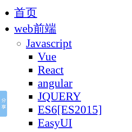
首页
web前端
Javascript
Vue
React
angular
JQUERY
ES6[ES2015]
EasyUI