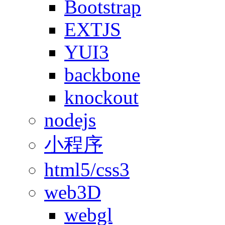
Bootstrap
EXTJS
YUI3
backbone
knockout
nodejs
小程序
html5/css3
web3D
webgl