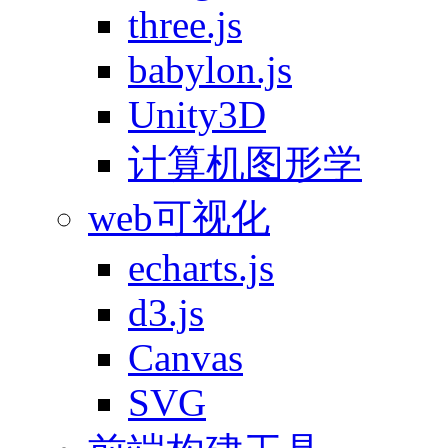
three.js
babylon.js
Unity3D
计算机图形学
web可视化
echarts.js
d3.js
Canvas
SVG