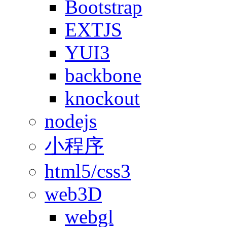
Bootstrap
EXTJS
YUI3
backbone
knockout
nodejs
小程序
html5/css3
web3D
webgl