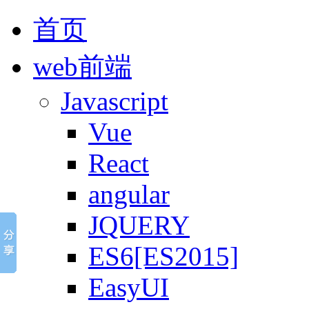
首页
web前端
Javascript
Vue
React
angular
JQUERY
ES6[ES2015]
EasyUI