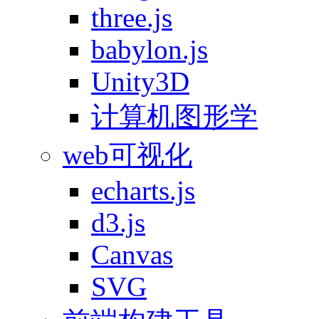
three.js
babylon.js
Unity3D
计算机图形学
web可视化
echarts.js
d3.js
Canvas
SVG