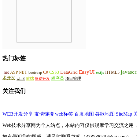
热门标签
EasyUI
javascr
DataGrid
ASP.NET
C#
CSS3
.net
HTML5
bootstrap
extjs
术开发
win8
程序员
项目管理
前端
微信开发
关注我们
WEB开发分享
友情链接
web标签
百度地图
谷歌地图
SiteMap
Web技术分享网为个人站点，本站内容仅供观摩学习交流之用
如有侵犯您的版权，请及时联系戈多（378588579@qq.com