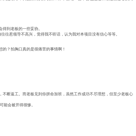
会得到老板的一些妥协。
做往往惹领导不高兴，觉得我不听话，认为我对本项目没有信心等等。
想的？拍胸口真的是很痛苦的事情啊！
，不断返工。而老板见到你拼命加班，虽然工作成功不尽理想，但至少老板心
且可能会被开得很惨。