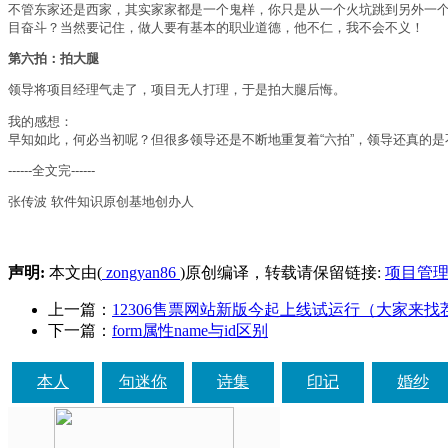
不管东家还是西家，其实家家都是一个鬼样，你只是从一个火坑跳到另外一
目奋斗？当然要记住，做人要有基本的职业道德，他不仁，我不会不义！
第六拍：拍大腿
领导将项目经理气走了，项目无人打理，于是拍大腿后悔。
我的感想：
早知如此，何必当初呢？但很多领导还是不断地重复着“六拍”，领导还真的是
------全文完------
张传波 软件知识原创基地创办人
声明:
本文由(
zongyan86
)原创编译，转载请保留链接:
项目管理
上一篇：
12306售票网站新版今起上线试运行（大家来找
下一篇：
form属性name与id区别
本人
句迷你
诗集
印记
婚纱