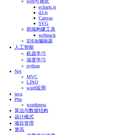
web可视化
echarts.js
d3.js
Canvas
SVG
前端构建工具
webpack
IDE&编辑器
人工智能
机器学习
深度学习
python
Net
MVC
LINQ
win8应用
java
Php
wordpress
算法与数据结构
设计模式
项目管理
资讯