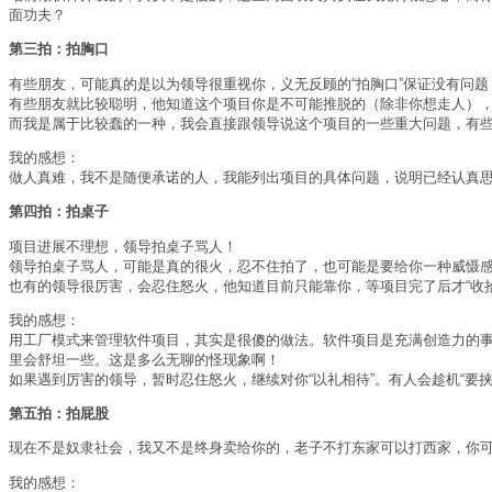
面功夫？
第三拍：拍胸口
有些朋友，可能真的是以为领导很重视你，义无反顾的“拍胸口”保证没有问题
有些朋友就比较聪明，他知道这个项目你是不可能推脱的（除非你想走人）
而我是属于比较蠢的一种，我会直接跟领导说这个项目的一些重大问题，有些
我的感想：
做人真难，我不是随便承诺的人，我能列出项目的具体问题，说明已经认真
第四拍：拍桌子
项目进展不理想，领导拍桌子骂人！
领导拍桌子骂人，可能是真的很火，忍不住拍了，也可能是要给你一种威慑
也有的领导很厉害，会忍住怒火，他知道目前只能靠你，等项目完了后才“收拾
我的感想：
用工厂模式来管理软件项目，其实是很傻的做法。软件项目是充满创造力的
里会舒坦一些。这是多么无聊的怪现象啊！
如果遇到厉害的领导，暂时忍住怒火，继续对你“以礼相待”。有人会趁机“要
第五拍：拍屁股
现在不是奴隶社会，我又不是终身卖给你的，老子不打东家可以打西家，你
我的感想：