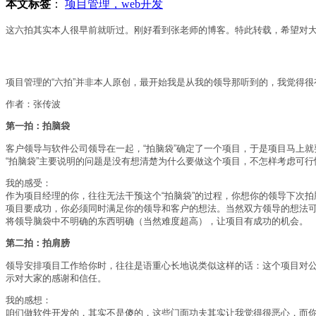
本文标签
：
项目管理，web开发
这六拍其实本人很早前就听过。刚好看到张老师的博客。特此转载，希望对
项目管理的“六拍”并非本人原创，最开始我是从我的领导那听到的，我觉得很
作者：张传波
第一拍：拍脑袋
客户领导与软件公司领导在一起，“拍脑袋”确定了一个项目，于是项目马上
“拍脑袋”主要说明的问题是没有想清楚为什么要做这个项目，不怎样考虑可
我的感受：
作为项目经理的你，往往无法干预这个“拍脑袋”的过程，你想你的领导下次
项目要成功，你必须同时满足你的领导和客户的想法。当然双方领导的想法可
将领导脑袋中不明确的东西明确（当然难度超高），让项目有成功的机会。
第二拍：拍肩膀
领导安排项目工作给你时，往往是语重心长地说类似这样的话：这个项目对公司
示对大家的感谢和信任。
我的感想：
咱们做软件开发的，其实不是傻的，这些门面功夫其实让我觉得很恶心，而