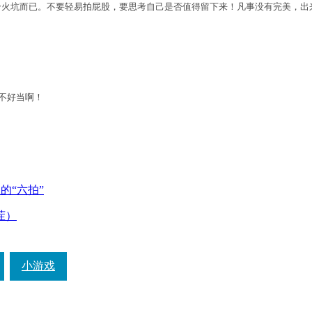
个火坑而已。不要轻易拍屁股，要思考自己是否值得留下来！凡事没有完美，出
不好当啊！
的“六拍”
茬）
小游戏