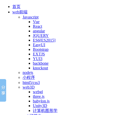
首页
web前端
Javascript
Vue
React
angular
JQUERY
ES6[ES2015]
EasyUI
Bootstrap
EXTJS
YUI3
backbone
knockout
nodejs
小程序
html5/css3
web3D
webgl
three.js
babylon.js
Unity3D
计算机图形学