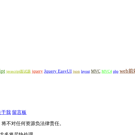
ipt
web前
Jquery EasyUI
jquery
MVC
javascript面试题
json
layout
MVC4
php
关于我
留言板
，将不对任何资源负法律责任。
），戈多将尽快处理。