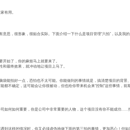
大家有用。
有意思，很形象，很贴合实际。下面介绍一下什么是项目管理“六拍”，以及我
就要开始了，你的麻烦马上就要来了。
行性和最终效果，就冲动地让项目上马了。
拍脑袋能拍好一点，恐怕也不太可能。你能做到的事情就是，搞清楚项目的背景
能都不确定，这可能会让你很被动，但也给你带来机会来“控制”这些事情，前期
如何如何重要，你是公司中非常重要的人物，这个项目没有你不能成功.....
你遇到这样的情况时，你又必须虚伪地做下面的第三拍的事情，更加恶心！但如