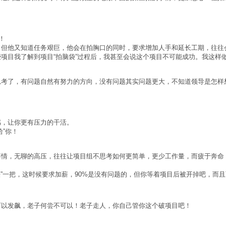
！
，但他又知道任务艰巨，他会在拍胸口的同时，要求增加人手和延长工期，往往
项目我了解到项目“拍脑袋”过程后，我甚至会说这个项目不可能成功。我这样
思考了，有问题自然有努力的方向，没有问题其实问题更大，不知道领导是怎样
感，让你更有压力的干活。
”你！
事情，无聊的高压，往往让项目组不思考如何更简单，更少工作量，而疲于奔命
挟”一把，这时候要求加薪，90%是没有问题的，但你等着项目后被开掉吧，而
可以发飙，老子何尝不可以！老子走人，你自己管你这个破项目吧！