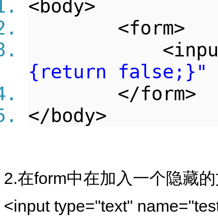
<body>
<form>
<input t
{return false;}"
</form
</body>
2.在form中在加入一个隐藏
<input type="text" name="test