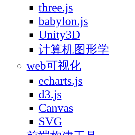
three.js
babylon.js
Unity3D
计算机图形学
web可视化
echarts.js
d3.js
Canvas
SVG