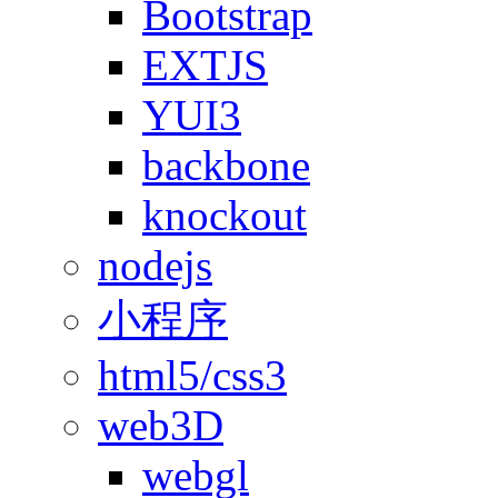
Bootstrap
EXTJS
YUI3
backbone
knockout
nodejs
小程序
html5/css3
web3D
webgl