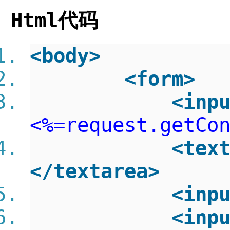
Html代码
<
body
>
<
form
>
<
inp
<%=request.getCo
<
tex
</
textarea
>
<
inp
<
inp