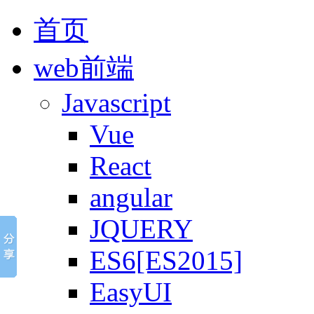
首页
web前端
Javascript
Vue
React
angular
JQUERY
ES6[ES2015]
EasyUI