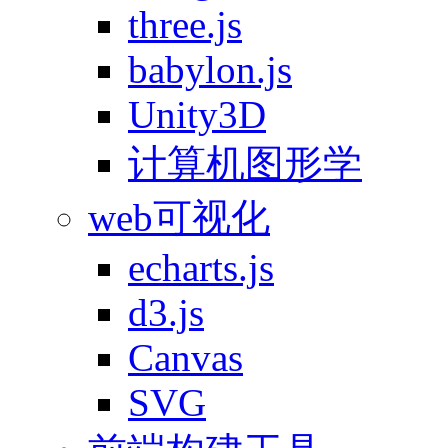
three.js
babylon.js
Unity3D
计算机图形学
web可视化
echarts.js
d3.js
Canvas
SVG