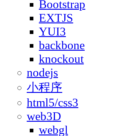
Bootstrap
EXTJS
YUI3
backbone
knockout
nodejs
小程序
html5/css3
web3D
webgl