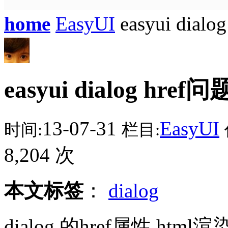
home
EasyUI
easyui dial
easyui dialog href问
13-07-31
EasyUI
时间:
栏目:
8,204 次
本文标签
：
dialog
dialog 的href属性 