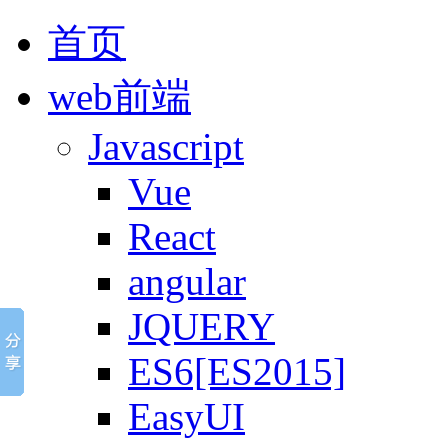
首页
web前端
Javascript
Vue
React
angular
JQUERY
ES6[ES2015]
EasyUI