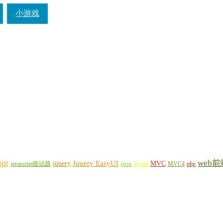
小游戏
ipt
web前
Jquery EasyUI
jquery
MVC
javascript面试题
json
layout
MVC4
php