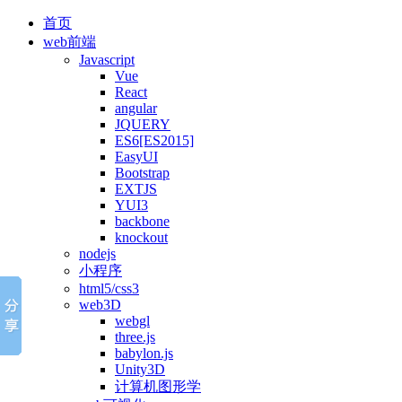
首页
web前端
Javascript
Vue
React
angular
JQUERY
ES6[ES2015]
EasyUI
Bootstrap
EXTJS
YUI3
backbone
knockout
nodejs
小程序
html5/css3
web3D
webgl
three.js
babylon.js
Unity3D
计算机图形学