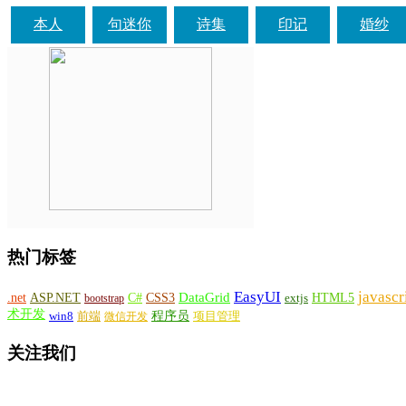
本人
句迷你
诗集
印记
婚纱
热门标签
EasyUI
javascr
DataGrid
ASP.NET
C#
CSS3
.net
HTML5
bootstrap
extjs
术开发
win8
程序员
项目管理
前端
微信开发
关注我们