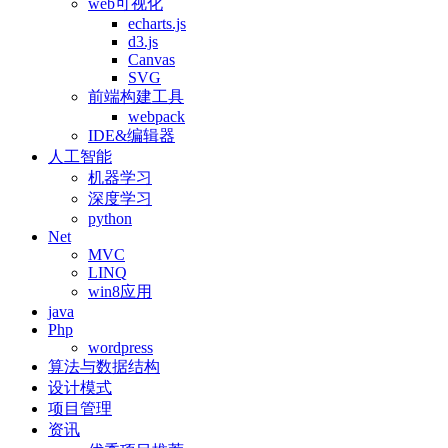
web可视化
echarts.js
d3.js
Canvas
SVG
前端构建工具
webpack
IDE&编辑器
人工智能
机器学习
深度学习
python
Net
MVC
LINQ
win8应用
java
Php
wordpress
算法与数据结构
设计模式
项目管理
资讯