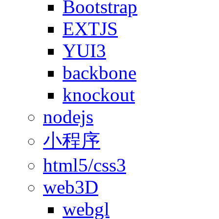
Bootstrap
EXTJS
YUI3
backbone
knockout
nodejs
小程序
html5/css3
web3D
webgl