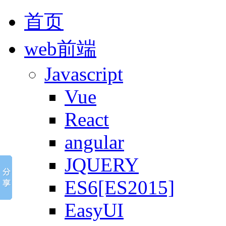
首页
web前端
Javascript
Vue
React
angular
JQUERY
ES6[ES2015]
EasyUI