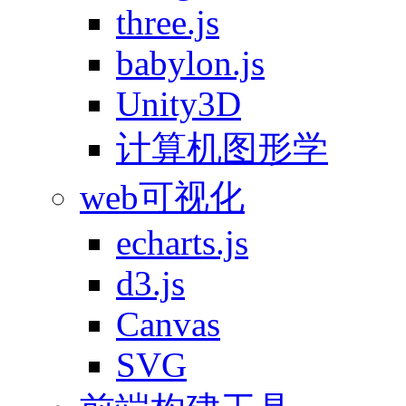
three.js
babylon.js
Unity3D
计算机图形学
web可视化
echarts.js
d3.js
Canvas
SVG