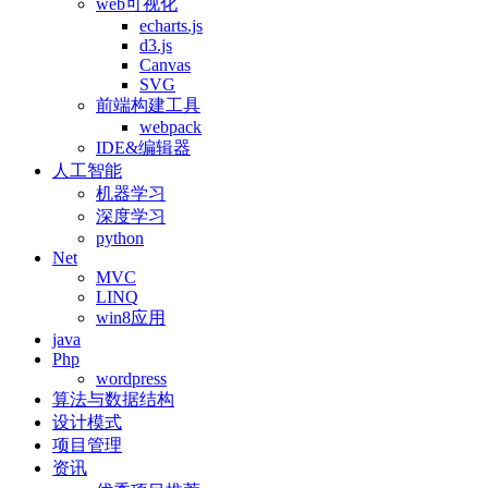
web可视化
echarts.js
d3.js
Canvas
SVG
前端构建工具
webpack
IDE&编辑器
人工智能
机器学习
深度学习
python
Net
MVC
LINQ
win8应用
java
Php
wordpress
算法与数据结构
设计模式
项目管理
资讯