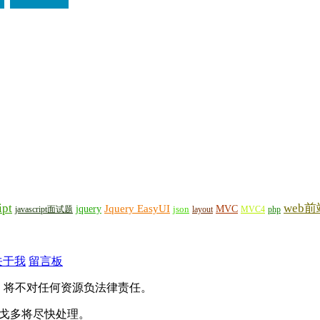
ipt
web前
Jquery EasyUI
jquery
MVC
javascript面试题
json
layout
MVC4
php
关于我
留言板
，将不对任何资源负法律责任。
），戈多将尽快处理。