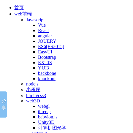
首页
web前端
Javascript
Vue
React
angular
JQUERY
ES6[ES2015]
EasyUI
Bootstrap
EXTJS
YUI3
backbone
knockout
nodejs
小程序
html5/css3
web3D
webgl
three.js
babylon.js
Unity3D
计算机图形学