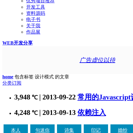
优秀项目推荐
开发工具
资料源码
电子书
关于我
作品展
WEB开发分享
广告虚位以待
home
包含标签 设计模式 的文章
分类订阅
3,948
| 2013-09-22
常用的Javascri
℃
4,248
| 2013-09-13
依赖注入
℃
本人
句迷你
诗集
印记
婚纱