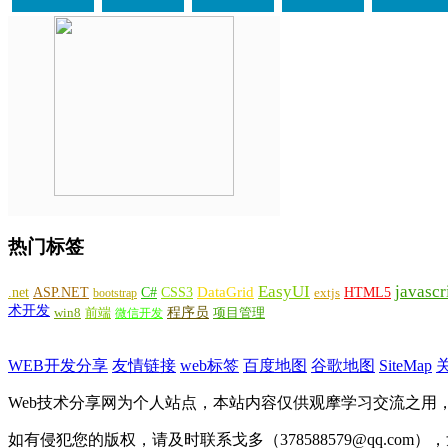
热门标签
EasyUI
javascr
DataGrid
ASP.NET
C#
CSS3
.net
HTML5
bootstrap
extjs
术开发
win8
程序员
项目管理
前端
微信开发
WEB开发分享
友情链接
web标签
百度地图
谷歌地图
SiteMap
Web技术分享网为个人站点，本站内容仅供观摩学习交流之用
如有侵犯您的版权，请及时联系戈多（378588579@qq.com