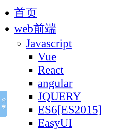
首页
web前端
Javascript
Vue
React
angular
JQUERY
ES6[ES2015]
EasyUI