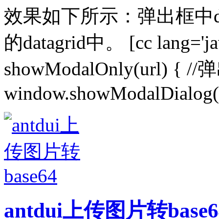
效果如下所示：弹出框中da
的datagrid中。 [cc lang='java
showModalOnly(url) { /
window.showModalDialog(ur
antdui上传图片转base6