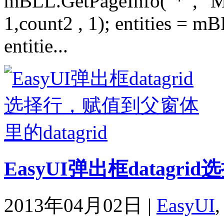
mBLL.GetPageInfo("*", "Mo
1,count2 , 1); entities = 
entitie...
EasyUI弹出框datagri
2013年04月02日
|
EasyUI