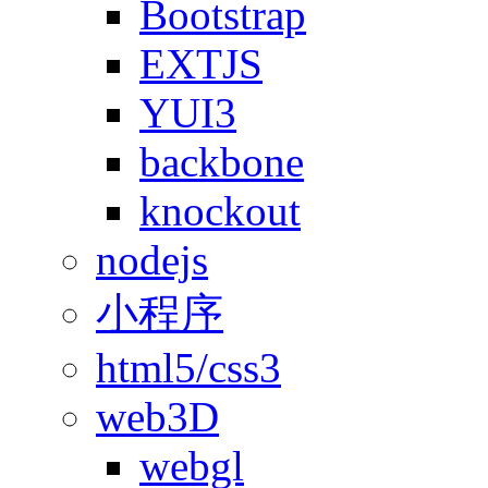
Bootstrap
EXTJS
YUI3
backbone
knockout
nodejs
小程序
html5/css3
web3D
webgl