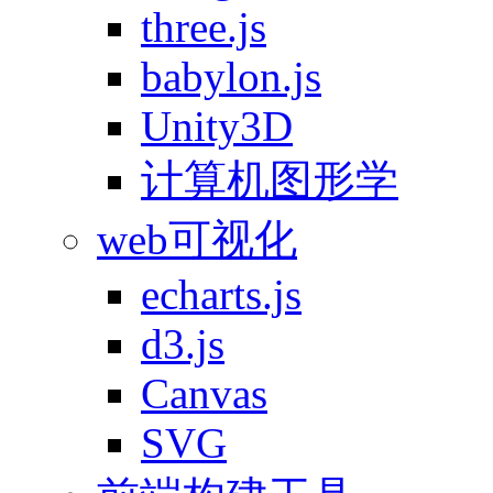
three.js
babylon.js
Unity3D
计算机图形学
web可视化
echarts.js
d3.js
Canvas
SVG