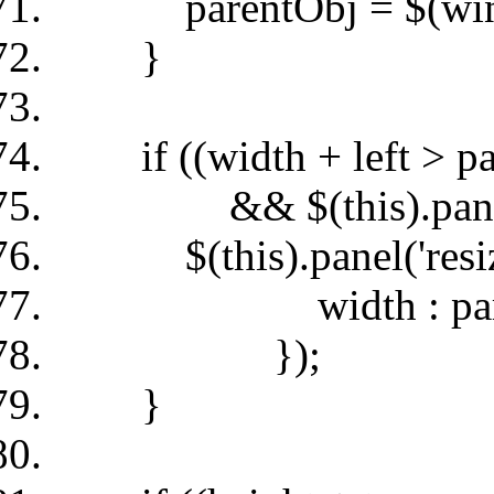
parentObj = $(win
}
if ((width + left > pa
&& $(this).panel('op
$(this).panel('resize
width : parentObj
});
}