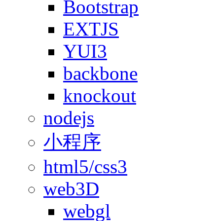
Bootstrap
EXTJS
YUI3
backbone
knockout
nodejs
小程序
html5/css3
web3D
webgl