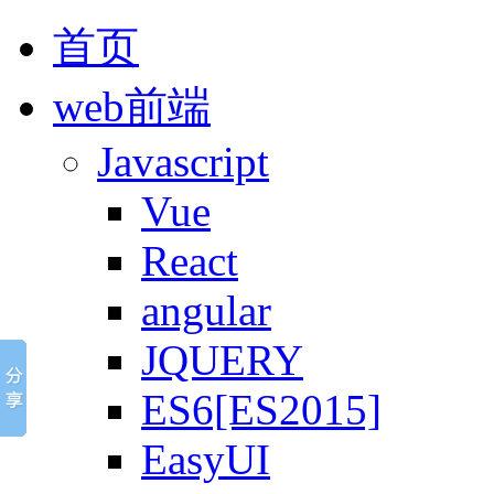
首页
web前端
Javascript
Vue
React
angular
JQUERY
ES6[ES2015]
EasyUI