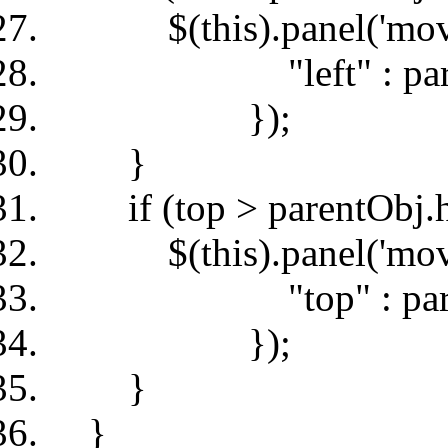
$(this).panel('move
"left" : parentOb
});
}
if (top > parentObj.hei
$(this).panel('move
"top" : parentObj
});
}
}