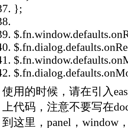
};
$.fn.window.defaults.on
$.fn.dialog.defaults.onR
$.fn.window.defaults.o
$.fn.dialog.defaults.on
使用的时候，请在引入ea
上代码，注意不要写在docum
到这里，panel，windo