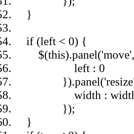
});
}
if (left < 0) {
$(this).panel('move',
left : 0
}).panel('resize',
width : width +
});
}