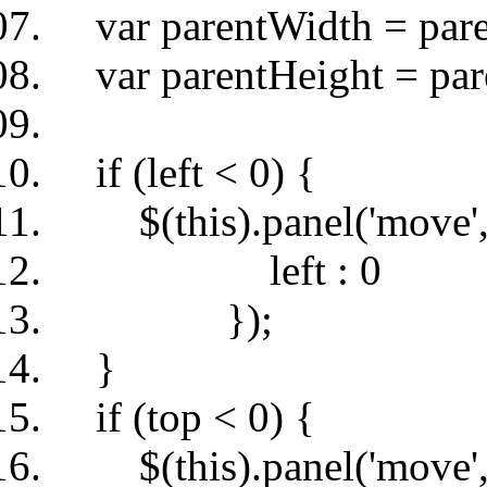
var parentWidth = pare
var parentHeight = pare
if (left < 0) {
$(this).panel('move',
left : 0
});
}
if (top < 0) {
$(this).panel('move',