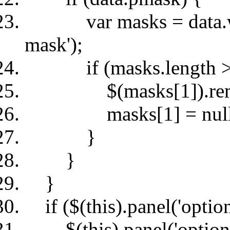
var masks = data.win
mask');
if (masks.length > 
$(masks[1]).remo
masks[1] = null
}
}
}
if ($(this).panel('optio
$(this).panel('options')