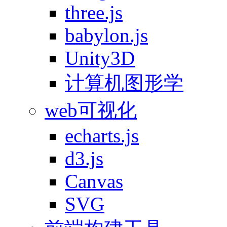
three.js
babylon.js
Unity3D
计算机图形学
web可视化
echarts.js
d3.js
Canvas
SVG