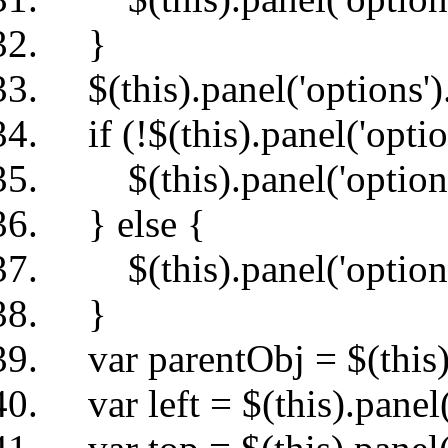
}
$(this).panel('options').
if (!$(this).panel('opti
$(this).panel('options
} else {
$(this).panel('option
}
var parentObj = $(this).p
var left = $(this).panel('