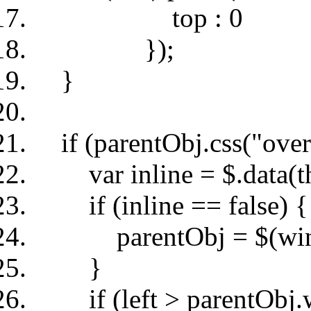
top : 0
});
}
if (parentObj.css("over
var inline = $.data(thi
if (inline == false) {
parentObj = $(win
}
if (left > parentObj.wi