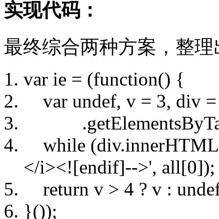
实现代码：
最终综合两种方案，整理
var ie = (function() {
var undef, v = 3, div = 
.getElementsByTagN
while (div.innerHTML = '
</i><![endif]-->', all[0]);
return v > 4 ? v : undef
}());