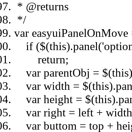
* @returns
*/
var easyuiPanelOnMove = 
if ($(this).panel('option
return;
var parentObj = $(this).p
var width = $(this).pane
var height = $(this).pane
var right = left + width
var buttom = top + hei