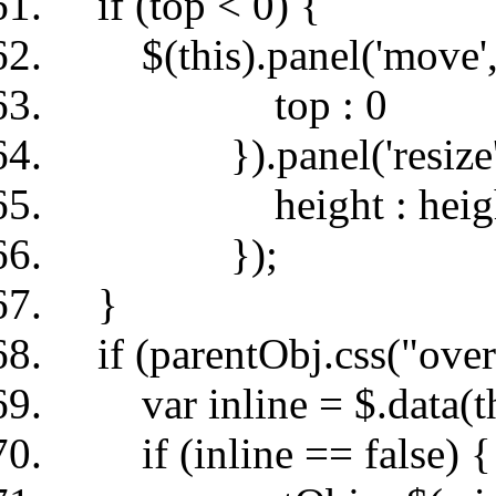
if (top < 0) {
$(this).panel('move',
top : 0
}).panel('resize',
height : height 
});
}
if (parentObj.css("over
var inline = $.data(thi
if (inline == false) {