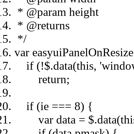
* @param height
* @returns
*/
var easyuiPanelOnResize 
if (!$.data(this, 'window
return;
if (ie === 8) {
var data = $.data(this, 
if (data.pmask) {