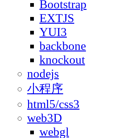
Bootstrap
EXTJS
YUI3
backbone
knockout
nodejs
小程序
html5/css3
web3D
webgl