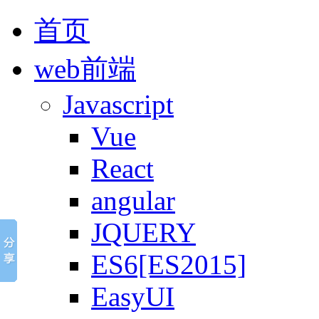
首页
web前端
Javascript
Vue
React
angular
JQUERY
ES6[ES2015]
EasyUI