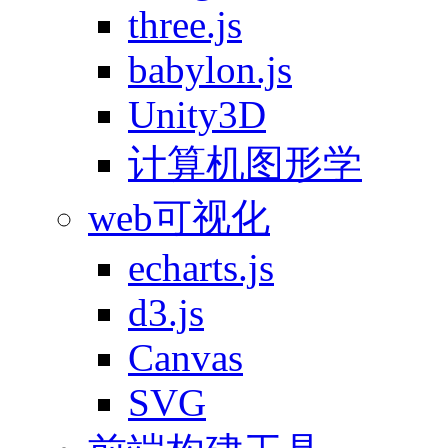
three.js
babylon.js
Unity3D
计算机图形学
web可视化
echarts.js
d3.js
Canvas
SVG