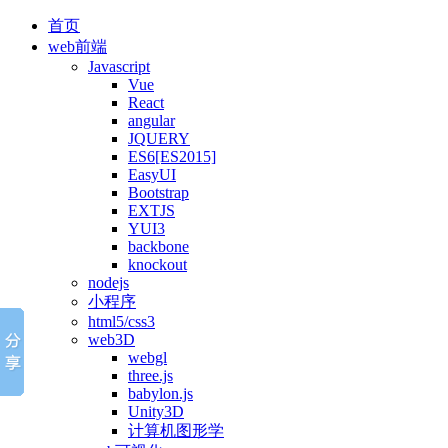
首页
web前端
Javascript
Vue
React
angular
JQUERY
ES6[ES2015]
EasyUI
Bootstrap
EXTJS
YUI3
backbone
knockout
nodejs
小程序
html5/css3
web3D
webgl
three.js
babylon.js
Unity3D
计算机图形学