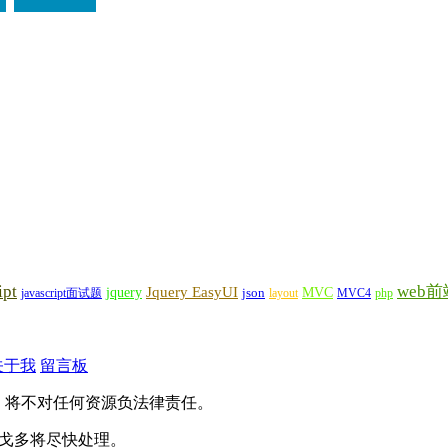
ipt
web前
Jquery EasyUI
jquery
MVC
javascript面试题
json
layout
MVC4
php
关于我
留言板
，将不对任何资源负法律责任。
），戈多将尽快处理。