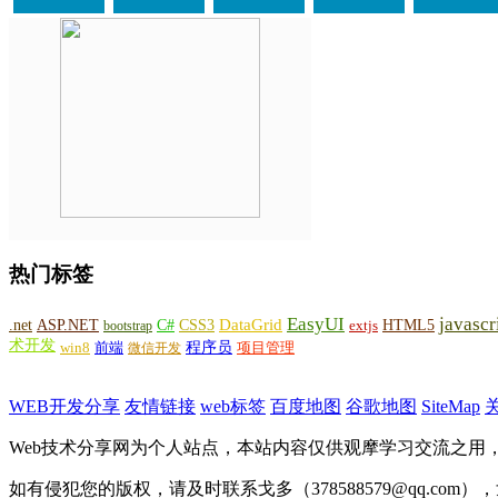
热门标签
EasyUI
javascr
DataGrid
ASP.NET
C#
CSS3
.net
HTML5
bootstrap
extjs
术开发
win8
程序员
项目管理
前端
微信开发
WEB开发分享
友情链接
web标签
百度地图
谷歌地图
SiteMap
Web技术分享网为个人站点，本站内容仅供观摩学习交流之用
如有侵犯您的版权，请及时联系戈多（378588579@qq.com