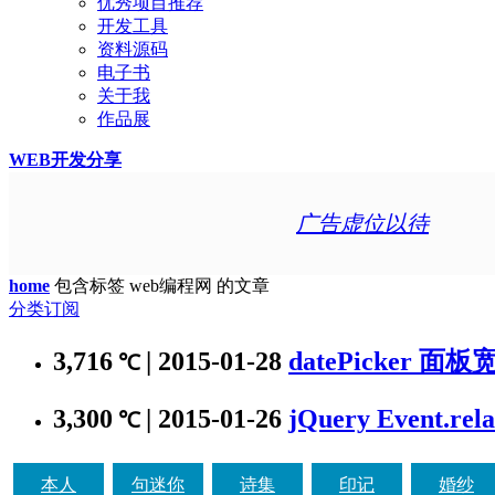
优秀项目推荐
开发工具
资料源码
电子书
关于我
作品展
WEB开发分享
广告虚位以待
home
包含标签 web编程网 的文章
分类订阅
3,716
| 2015-01-28
datePicker 面板
℃
3,300
| 2015-01-26
jQuery Event.r
℃
本人
句迷你
诗集
印记
婚纱