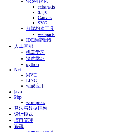
web可视化
echarts.js
d3.js
Canvas
SVG
前端构建工具
webpack
IDE&编辑器
人工智能
机器学习
深度学习
python
Net
MVC
LINQ
win8应用
java
Php
wordpress
算法与数据结构
设计模式
项目管理
资讯