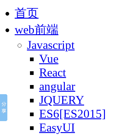
首页
web前端
Javascript
Vue
React
angular
JQUERY
ES6[ES2015]
EasyUI