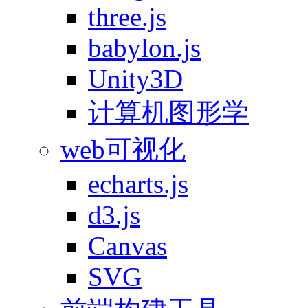
three.js
babylon.js
Unity3D
计算机图形学
web可视化
echarts.js
d3.js
Canvas
SVG