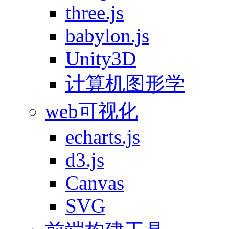
three.js
babylon.js
Unity3D
计算机图形学
web可视化
echarts.js
d3.js
Canvas
SVG