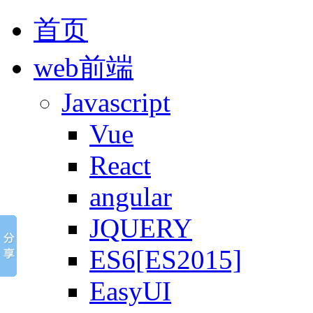
首页
web前端
Javascript
Vue
React
angular
JQUERY
ES6[ES2015]
EasyUI