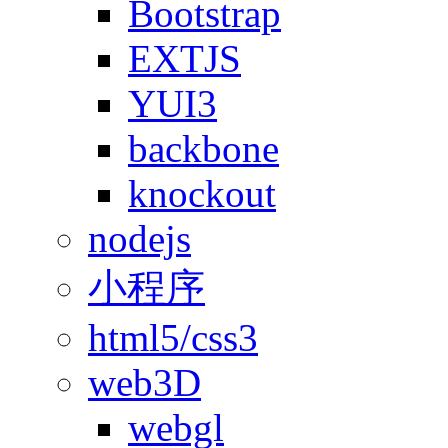
Bootstrap
EXTJS
YUI3
backbone
knockout
nodejs
小程序
html5/css3
web3D
webgl