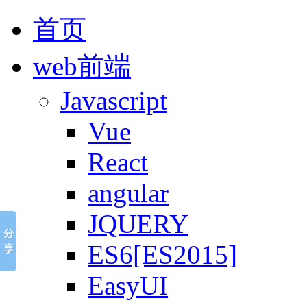
首页
web前端
Javascript
Vue
React
angular
JQUERY
ES6[ES2015]
EasyUI