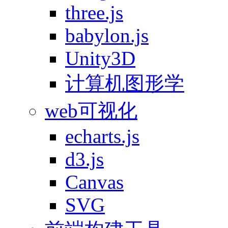
three.js
babylon.js
Unity3D
计算机图形学
web可视化
echarts.js
d3.js
Canvas
SVG