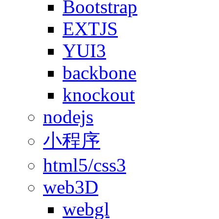
Bootstrap
EXTJS
YUI3
backbone
knockout
nodejs
小程序
html5/css3
web3D
webgl