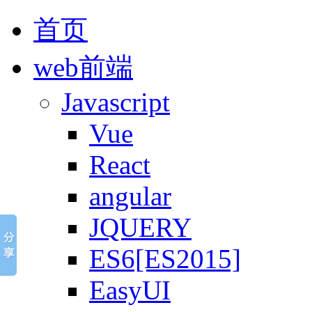
首页
web前端
Javascript
Vue
React
angular
JQUERY
ES6[ES2015]
EasyUI