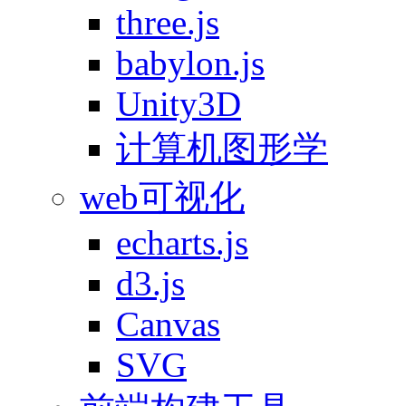
three.js
babylon.js
Unity3D
计算机图形学
web可视化
echarts.js
d3.js
Canvas
SVG