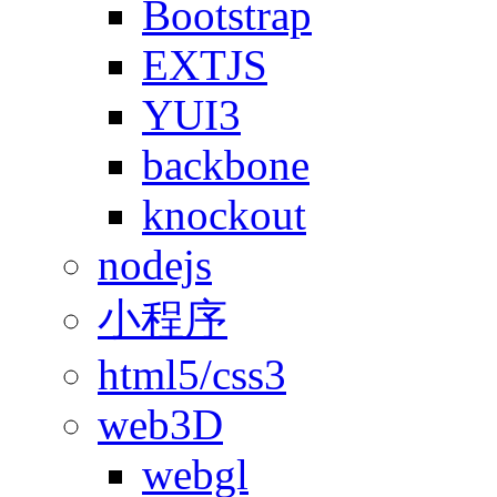
Bootstrap
EXTJS
YUI3
backbone
knockout
nodejs
小程序
html5/css3
web3D
webgl